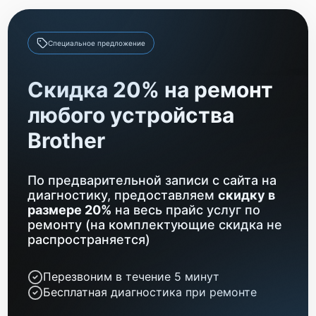
Ремонт автоподатчика
1700 р
Замена абсорбера
900 р
Специальное предложение
Замена лазера
1200 р
Скидка 20% на ремонт
Замена блока питания
1000 р
любого устройства
Чистка блока проявки
1700 р
Brother
По предварительной записи с сайта на
диагностику, предоставляем
скидку в
размере 20%
на весь прайс услуг по
ремонту (на комплектующие скидка не
распространяется)
Перезвоним в течение 5 минут
Бесплатная диагностика при ремонте