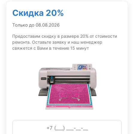
перед началом любых действий;
Скидка 20%
специалисты учитывают особенности конкретной
серии и ее типичные уязвимые узлы;
Только до 08.08.2026
сроки и состав процедур согласовываются заранее
Предоставим скидку в размере 20% от стоимости
без неясных формулировок;
ремонта. Оставьте заявку и наш менеджер
свяжется с Вами в течение 15 минут
для восстановления применяются совместимые
запчасти Brother с проверенным ресурсом;
после завершения всех операций техника проходит
итоговое тестирование под нагрузкой.
Такой подход снижает вероятность повторного
обращения и экономит время владельца.
Работы, выполняемые в сервисном
центре Brother